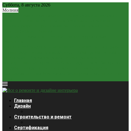
Суббота, 8 августа 2026
Молния
Рубль – новая «тихая гавань»: почему рублевые вклады...
2,2 млн россиян могут остаться без легальных займов...
Минфин разрешит россиянам расплачиваться наличной
валютой: новые правила
ЦБ может отказаться от «ненастоящего курса»? Как
изменится...
Крепкий рубль «душит» экономику: почему он стал главной...
Ставки будут снижаться медленнее: глава ЦБ выступила с...
Курсы валют 3 декабря: доллар и евро дешевеют
Закредитованный кризис 2026: кого ждет статус банкрота?
Продажи сигарет в России упали почти на четверть
Платежная система Wise начала блокировать карты россиян
из-за...
Главная
Дизайн
Строительство и ремонт
Сертификация