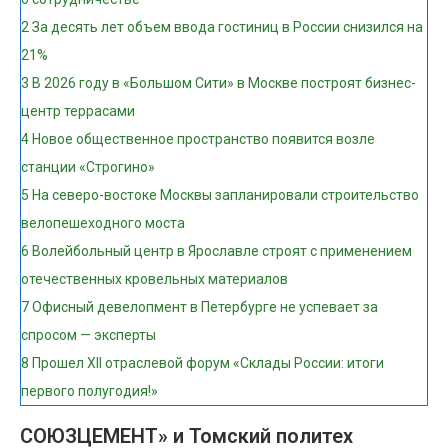
2
За десять лет объем ввода гостиниц в России снизился на
21%
3
В 2026 году в «Большом Сити» в Москве построят бизнес-
центр террасами
4
Новое общественное пространство появится возле
станции «Строгино»
5
На северо-востоке Москвы запланировали строительство
велопешеходного моста
6
Волейбольный центр в Ярославле строят с применением
отечественных кровельных материалов
7
Офисный девелопмент в Петербурге не успевает за
спросом — эксперты
8
Прошел ХII отраслевой форум «Склады России: итоги
первого полугодия!»
СОЮЗЦЕМЕНТ» и Томский политех