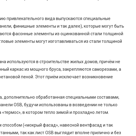
нию привлекательного вида выпускаются специальные
анели, финишные элементы и так далее), которые могут быть
иваются фасонные элементы из оцинкованной стали толщиной
гловые элементы могут изготавливаться из стали толщиной
на используются в строительстве жилых домов, причём не
ный каркас из мощного бруса, закрепляются саморезами, а
етановой пеной. Этот приём исключает возникновение
а, дополнительно обработанная специальными составами,
панели OSB, будучи использованы в возведении не только
а «термос», в котором тепло зимой и прохладно летом.
способом («мокрый фасад», навесной вентфасад и так
танными, так как лист OSB выглядит вполне прилично и без