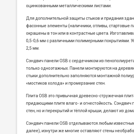
оцинкованными металлическими листами.
Для дополнительной защиты стыков и придания зда
фасонные элементы (наличники, отливы, стартовые п
окрашены в тон или в контрастные цвета. Изготавл
0,5-0,6 мм с различными полимерными покрытиями. У
2,5 мм.
Сэндвич панели OSB с сердечником из пенополиурета
только одноэтажных. Панели монтируются на деревян
стыки дополнительно заполняются монтажной полиур
«мостиков холода» и промерзание стен.
Плита OSB это привычная древесно-стружечная плит
придающими плите влаго- и огнестойкость. Сэндвич 
стен, но и перекрытий и тёплой крыши, делают из дом
Сэндвич панели OSB отделываются любым известным 
далее), изнутри же многие оставляют стены необрабо