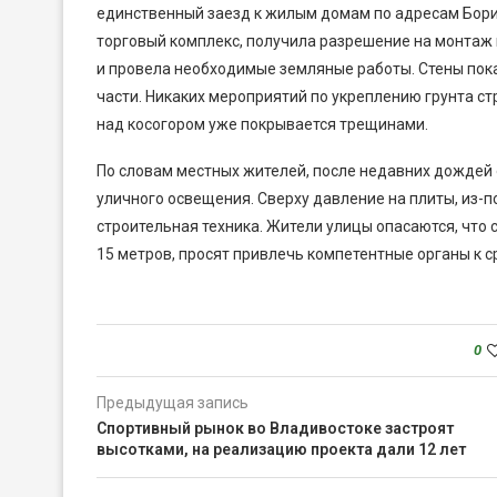
единственный заезд к жилым домам по адресам Борисе
торговый комплекс, получила разрешение на монтаж 
и провела необходимые земляные работы. Стены пока 
части. Никаких мероприятий по укреплению грунта с
над косогором уже покрывается трещинами.
По словам местных жителей, после недавних дождей 
уличного освещения. Сверху давление на плиты, из-по
строительная техника. Жители улицы опасаются, что с
15 метров, просят привлечь компетентные органы к 
0
Предыдущая запись
Спортивный рынок во Владивостоке застроят
высотками, на реализацию проекта дали 12 лет