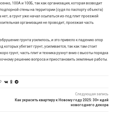
нко, 100А и 100Б, так как организация, которая возводит
подпорной стены на территории (судя по паспорту объекта)
нет, а грунт уже начал осыпаться из-под плит проезжей
троительная организация не проводит, проезжая часть
обрушение грунта усилилось, и это привело к падению опор
д которых убегает грунт, усиливается, так как там стоит
коро грунт, часть плит и техника рухнут вниз с высоты порядка
срочному решению вопроса и приостановить земляные работы.
Следующая запись
Как украсить квартиру к Новому году 2025: 30+ идей
новогоднего декора