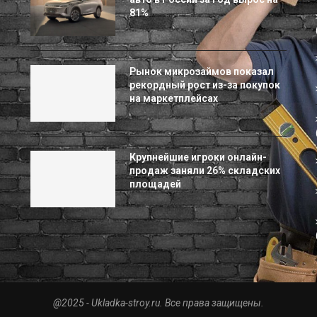
81%
Рынок микрозаймов показал
рекордный рост из-за покупок
на маркетплейсах
Крупнейшие игроки онлайн-
продаж заняли 26% складских
площадей
@2025 - Ukladka-stroy.ru. Все права защищены.