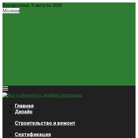
Воскресенье, 9 августа 2026
Молния
Рубль – новая «тихая гавань»: почему рублевые вклады...
2,2 млн россиян могут остаться без легальных займов...
Минфин разрешит россиянам расплачиваться наличной
валютой: новые правила
ЦБ может отказаться от «ненастоящего курса»? Как
изменится...
Крепкий рубль «душит» экономику: почему он стал главной...
Ставки будут снижаться медленнее: глава ЦБ выступила с...
Курсы валют 3 декабря: доллар и евро дешевеют
Закредитованный кризис 2026: кого ждет статус банкрота?
Продажи сигарет в России упали почти на четверть
Платежная система Wise начала блокировать карты россиян
из-за...
Главная
Дизайн
Строительство и ремонт
Сертификация