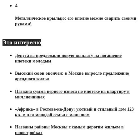
4
Металлическое крыльцо: его вполне можно сварить своими
руками!
Это интересно
Депутаты предложили новую выплату на погашение
ипотеки молодым
Высокий сезон окончен: в Москве выросло предложение
арендного жилья
Названа сумма первого взноса по ипотеке на квартиру в
миллионниках
«Африка» в Ростове-на-Дону: уютный и стильный дом 123
кв. м для молодой семьи с малышом
Названы районы Москвы с самым дорогим жильем в
новостройках