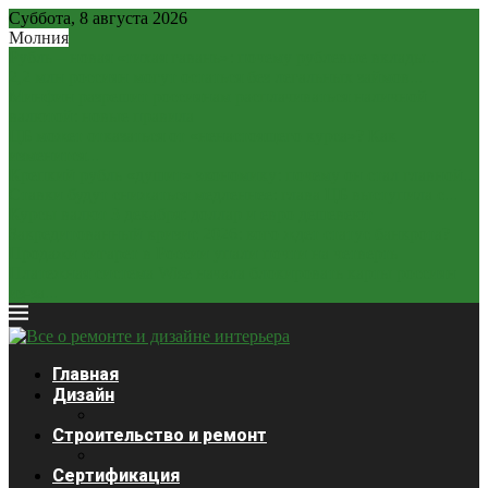
Суббота, 8 августа 2026
Молния
Рубль – новая «тихая гавань»: почему рублевые вклады...
2,2 млн россиян могут остаться без легальных займов...
Минфин разрешит россиянам расплачиваться наличной
валютой: новые правила
ЦБ может отказаться от «ненастоящего курса»? Как
изменится...
Крепкий рубль «душит» экономику: почему он стал главной...
Ставки будут снижаться медленнее: глава ЦБ выступила с...
Курсы валют 3 декабря: доллар и евро дешевеют
Закредитованный кризис 2026: кого ждет статус банкрота?
Продажи сигарет в России упали почти на четверть
Платежная система Wise начала блокировать карты россиян
из-за...
Главная
Дизайн
Строительство и ремонт
Сертификация