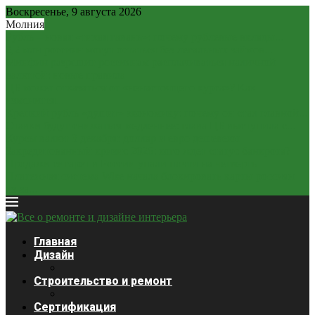
Воскресенье, 9 августа 2026
Молния
Рубль – новая «тихая гавань»: почему рублевые вклады...
2,2 млн россиян могут остаться без легальных займов...
Минфин разрешит россиянам расплачиваться наличной
валютой: новые правила
ЦБ может отказаться от «ненастоящего курса»? Как
изменится...
Крепкий рубль «душит» экономику: почему он стал главной...
Ставки будут снижаться медленнее: глава ЦБ выступила с...
Курсы валют 3 декабря: доллар и евро дешевеют
Закредитованный кризис 2026: кого ждет статус банкрота?
Продажи сигарет в России упали почти на четверть
Платежная система Wise начала блокировать карты россиян
из-за...
Главная
Дизайн
Строительство и ремонт
Сертификация