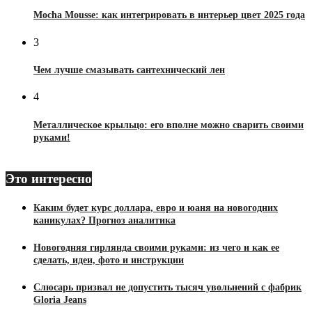
Mocha Mousse: как интегрировать в интерьер цвет 2025 года
3
Чем лучше смазывать сантехнический лен
4
Металлическое крыльцо: его вполне можно сварить своими
руками!
Это интересно
Каким будет курс доллара, евро и юаня на новогодних
каникулах? Прогноз аналитика
Новогодняя гирлянда своими руками: из чего и как ее
сделать, идеи, фото и инструкции
Слюсарь призвал не допустить тысяч увольнений с фабрик
Gloria Jeans