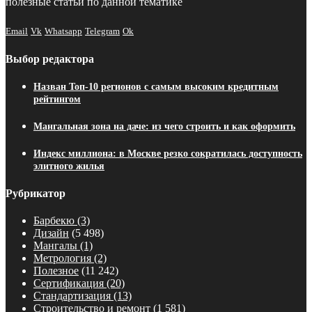
полезные статьи по данной тематике
Email
Vk
Whatsapp
Telegram
Ok
Выбор редактора
Назван Топ-10 регионов с самым высоким кредитным
рейтингом
Мангальная зона на даче: из чего строить и как оформить
Индекс миллиона: в Москве резко сократилась доступность
элитного жилья
Рубрикатор
Барбекю
(3)
Дизайн
(5 498)
Мангалы
(1)
Метрология
(2)
Полезное
(11 242)
Сертификация
(20)
Стандартизация
(13)
Строительство и ремонт
(1 581)