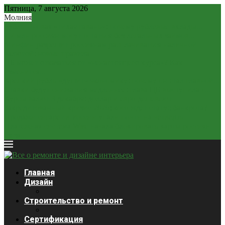
Пятница, 7 августа 2026
Молния
Рубль – новая «тихая гавань»: почему рублевые вклады...
2,2 млн россиян могут остаться без легальных займов...
Минфин разрешит россиянам расплачиваться наличной
валютой: новые правила
ЦБ может отказаться от «ненастоящего курса»? Как
изменится...
Крепкий рубль «душит» экономику: почему он стал главной...
Ставки будут снижаться медленнее: глава ЦБ выступила с...
Курсы валют 3 декабря: доллар и евро дешевеют
Закредитованный кризис 2026: кого ждет статус банкрота?
Продажи сигарет в России упали почти на четверть
Платежная система Wise начала блокировать карты россиян
из-за...
Главная
Дизайн
Строительство и ремонт
Сертификация