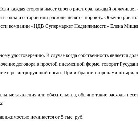
 Если каждая сторона имеет своего риелтора, каждый оплачивает 
ит одна из сторон или расходы делятся поровну. Обычно риелтор
имости компании «НДВ Супермаркет Недвижимости» Елена Мище
му удостоверению. В случае когда собственность является доле
чение договора в простой письменной форме, говорит Русудани 
ение в регистрирующий орган. При избрании сторонами нотариал
льные заявления или обязательства, обычно такие расходы несет
ко.
едвижимостью начинается от 5 тыс. руб.