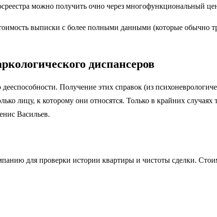
Росреестра можно получить очно через многофункциональный це
оимость выписки с более полными данными (которые обычно треб
аркологического диспансеров
о дееспособности. Получение этих справок (из психоневрологич
олько лицу, к которому они относятся. Только в крайних случая
енис Васильев.
анию для проверки истории квартиры и чистоты сделки. Стоимост