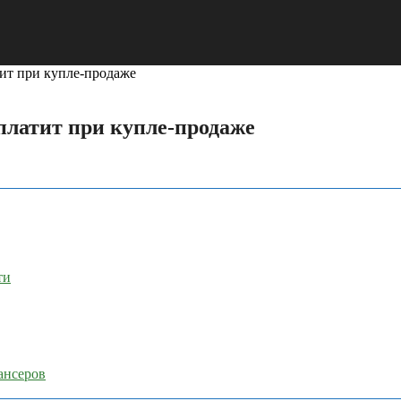
тит при купле-продаже
 платит при купле-продаже
ти
ансеров