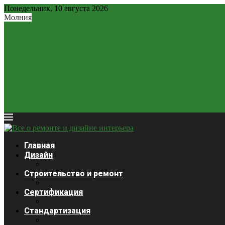
Понедельник, 10 августа 2026
Молния
Рубль – новая «тихая гавань»: почему рублевые вклады...
2,2 млн россиян могут остаться без легальных займов...
Минфин разрешит россиянам расплачиваться наличной валюто
ЦБ может отказаться от «ненастоящего курса»? Как изменится..
Крепкий рубль «душит» экономику: почему он стал главной...
Ставки будут снижаться медленнее: глава ЦБ выступила с...
Курсы валют 3 декабря: доллар и евро дешевеют
Закредитованный кризис 2026: кого ждет статус банкрота?
Продажи сигарет в России упали почти на четверть
Платежная система Wise начала блокировать карты россиян из-за
Главная
Дизайн
Строительство и ремонт
Сертификация
Стандартизация