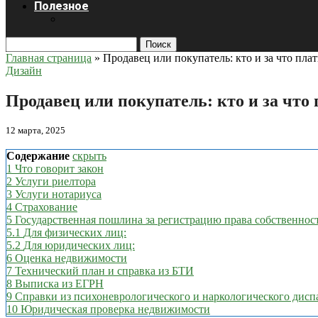
Полезное
Поиск
Главная страница
»
Продавец или покупатель: кто и за что пла
Дизайн
Продавец или покупатель: кто и за что
12 марта, 2025
Содержание
скрыть
1
Что говорит закон
2
Услуги риелтора
3
Услуги нотариуса
4
Страхование
5
Государственная пошлина за регистрацию права собственнос
5.1
Для физических лиц:
5.2
Для юридических лиц:
6
Оценка недвижимости
7
Технический план и справка из БТИ
8
Выписка из ЕГРН
9
Справки из психоневрологического и наркологического дисп
10
Юридическая проверка недвижимости