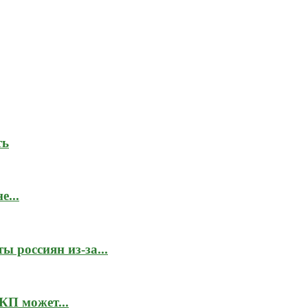
ть
...
 россиян из-за...
КП может...