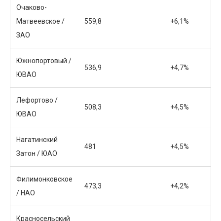
Очаково-
Матвеевское /
559,8
+6,1%
ЗАО
Южнопортовый /
536,9
+4,7%
ЮВАО
Лефортово /
508,3
+4,5%
ЮВАО
Нагатинский
481
+4,5%
Затон / ЮАО
Филимонковское
473,3
+4,2%
/ НАО
Красносельский