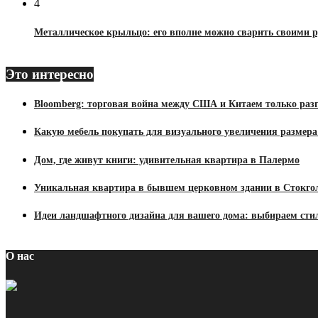
4
Металлическое крыльцо: его вполне можно сварить своими 
Это интересно
Bloomberg: торговая война между США и Китаем только разг
Какую мебель покупать для визуального увеличения размер
Дом, где живут книги: удивительная квартира в Палермо
Уникальная квартира в бывшем церковном здании в Стокго
Идеи ландшафтного дизайна для вашего дома: выбираем сти
О нас