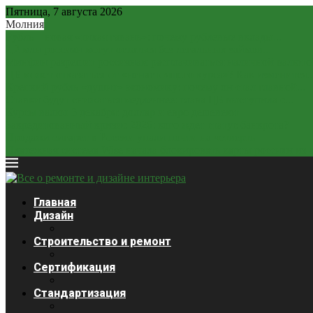
Пятница, 7 августа 2026
Молния
Рубль – новая «тихая гавань»: почему рублевые вклады...
2,2 млн россиян могут остаться без легальных займов...
Минфин разрешит россиянам расплачиваться наличной валюто
ЦБ может отказаться от «ненастоящего курса»? Как изменится..
Крепкий рубль «душит» экономику: почему он стал главной...
Ставки будут снижаться медленнее: глава ЦБ выступила с...
Курсы валют 3 декабря: доллар и евро дешевеют
Закредитованный кризис 2026: кого ждет статус банкрота?
Продажи сигарет в России упали почти на четверть
Платежная система Wise начала блокировать карты россиян из-за
Главная
Дизайн
Строительство и ремонт
Сертификация
Стандартизация