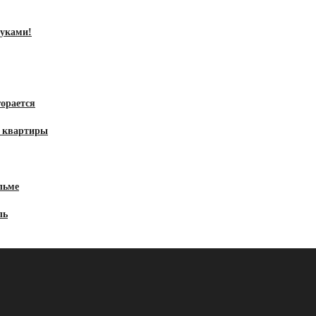
руками!
орается
а квартиры
льме
ль