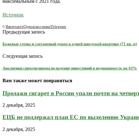
максимальным с 2021 года.
Источник
0
Вконтакте
Одноклассники
Telegram
Предыдущая запись
Бежевые стены и элегантный декор в одной шведской квартире (71 кв. м)
Следующая запись
Аналитики спрогнозировали падение инвестиций в недвижимость на 43%
Вам также может понравиться
Продажи сигарет в России упали почти на четвер
2 декабря, 2025
ЕЦБ не поддержал план ЕС по выделению Украине
2 декабря, 2025