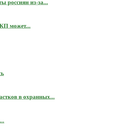
 россиян из-за...
КП может...
сь
стков в охранных...
..