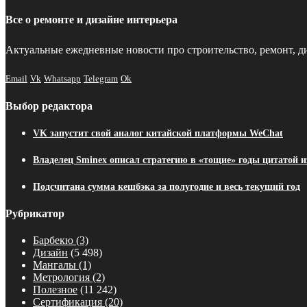
Все о ремонте и дизайне интерьера
Актуальные ежедневные новости про строительство, ремонт, ди
Email
Vk
Whatsapp
Telegram
Ok
Выбор редактора
VK запустит свой аналог китайской платформы WeChat
Владелец Sminex описал стратегию в «тощие» годы цитатой из
Подсчитана сумма кешбэка за полугодие и весь текущий год
Рубрикатор
Барбекю
(3)
Дизайн
(5 498)
Мангалы
(1)
Метрология
(2)
Полезное
(11 242)
Сертификация
(20)