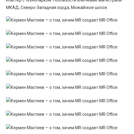
кластер с технопарком. Поблизости ключевые магистрали—
МКАД, Северо-Западная хорда, Можайское шоссе.