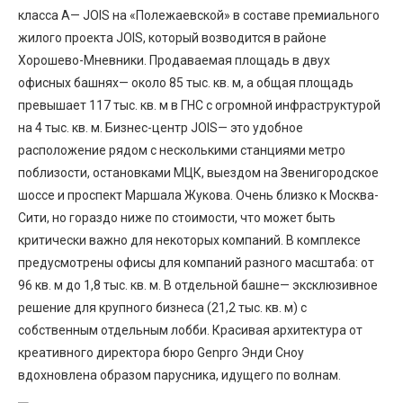
класса А— JOIS на «Полежаевской» в составе премиального
жилого проекта JOIS, который возводится в районе
Хорошево-Мневники. Продаваемая площадь в двух
офисных башнях— около 85 тыс. кв. м, а общая площадь
превышает 117 тыс. кв. м в ГНС с огромной инфраструктурой
на 4 тыс. кв. м. Бизнес-центр JOIS— это удобное
расположение рядом с несколькими станциями метро
поблизости, остановками МЦК, выездом на Звенигородское
шоссе и проспект Маршала Жукова. Очень близко к Москва-
Сити, но гораздо ниже по стоимости, что может быть
критически важно для некоторых компаний. В комплексе
предусмотрены офисы для компаний разного масштаба: от
96 кв. м до 1,8 тыс. кв. м. В отдельной башне— эксклюзивное
решение для крупного бизнеса (21,2 тыс. кв. м) с
собственным отдельным лобби. Красивая архитектура от
креативного директора бюро Genpro Энди Сноу
вдохновлена образом парусника, идущего по волнам.