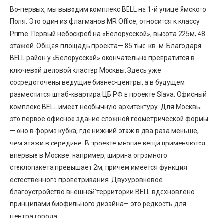
Во-первых, мы выводим комплекс BELL на 1-й улице Ямского
Поля. Это один из флагманов MR Office, относится к классу
Primе. Первый небоскреб на «Белорусской», высота 225м, 48
этажей. Общая площадь проекта— 85 тыс. кв. м. Благодаря
BELL район у «Белорусской» окончательно превратится в
ключевой деловой кластер Москвы. Здесь уже
сосредоточены ведущие бизнес-центры, а в будущем
разместится штаб-квартира ЦБ РФ в проекте Slava. Офисный
комплекс BELL имеет необычную архитектуру. Для Москвы
это первое офисное здание сложной геометрической формы
— оно в форме кубка, где нижний этаж в два раза меньше,
чем этажи в середине. В проекте многие вещи применяются
впервые в Москве: например, ширина огромного
стеклопакета превышает 2м, причем имеется функция
естественного проветривания. Двухуровневое
благоустройство внешней̆ территории BELL вдохновлено
принципами биофильного дизайна— это редкость для
центра города.