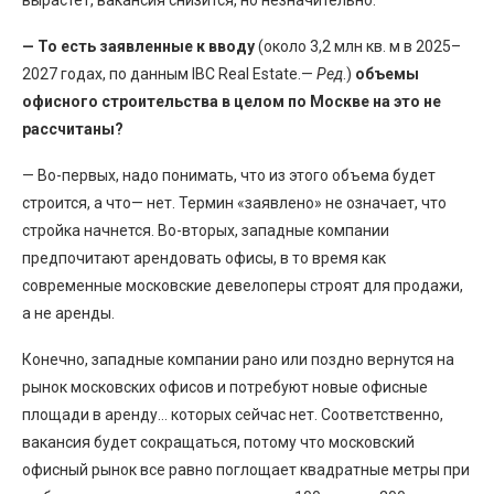
вырастет, вакансия снизится, но незначительно.
— То есть заявленные к вводу
(около 3,2 млн кв. м в 2025–
2027 годах, по данным IBC Real Estate.—
Ред
.)
объемы
офисного строительства в целом по Москве на это не
рассчитаны?
— Во-первых, надо понимать, что из этого объема будет
строится, а что— нет. Термин «заявлено» не означает, что
стройка начнется. Во-вторых, западные компании
предпочитают арендовать офисы, в то время как
современные московские девелоперы строят для продажи,
а не аренды.
Конечно, западные компании рано или поздно вернутся на
рынок московских офисов и потребуют новые офисные
площади в аренду… которых сейчас нет. Соответственно,
вакансия будет сокращаться, потому что московский
офисный рынок все равно поглощает квадратные метры при