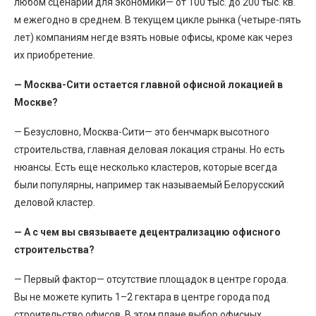
любом сценарии для экономики— от 100 тыс. до 200 тыс. кв.
м ежегодно в среднем. В текущем цикле рынка (четыре-пять
лет) компаниям негде взять новые офисы, кроме как через
их приобретение.
— Москва-Сити остается главной офисной локацией в
Москве?
— Безусловно, Москва-Сити— это бенчмарк высотного
строительства, главная деловая локация страны. Но есть
нюансы. Есть еще несколько кластеров, которые всегда
были популярны, например так называемый Белорусский
деловой кластер.
— А с чем вы связываете децентрализацию офисного
строительства?
— Первый фактор— отсутствие площадок в центре города.
Вы не можете купить 1–2 гектара в центре города под
строительство офисов. В этом плане выбор офисных