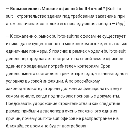
— Возможенли в Москве офисный built-to-suit?
(Built-to-
suit— строительство здания под требования заказчика, при
этом оплачивается только его последующая аренда.—
Ред
.)
— К сожалению, рынок built-to-suit по офисам не существует
и никогда не существовал на московском рынке, есть только
единичные примеры. Я поясню: в рамках модели built-to-suit
девелопер предлагает построить на своей земле офисное
здание по заданным потребителем критериям. Срок
девелопмента составляет три-четыре года, что невыгодно в
условиях высокой инфляции. А по российскому
законодательству стороны должны зафиксировать цену в
самом начале, когда подписывают основные документы.
Предсказать удорожание строительства и как следствие
размер прибыли девелопера очень сложно, это одна из
причин, почему built-to-suit офисов не распрастранен и в
ближайшее время не будет востребован.