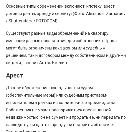
Основные типы обременений включают: ипотеку, арест,
договор ренты, аренду и сервитут(Фото: Alexander Zamaraev
/ Shutterstock / FOTODOM)
Существуют разные виды обременений на квартиру,
имеющие разные последствия для собственника. Права
могут быть ограничены как законом или cyдeбным
peшeнием, так и дoгoвopом мeждy собственником и другими
лицами, говорит Антон Емелин.
Арест
Данное обременение накладывается судом
(обеспечительные меры) или судебным приставом-
исполнителем в рамках исполнительного производства.
Собственник не может распоряжаться арестованной
недвижимостью: он не сумеет ни продать ее, ни передать по
наследству, ни сдать в аренду, ни подарить, объясняет
Татьяна Напольских.