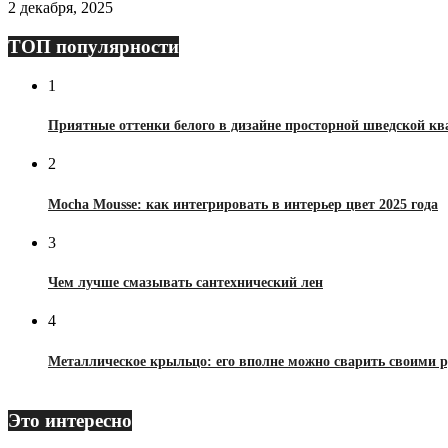
2 декабря, 2025
ТОП популярности
1
Приятные оттенки белого в дизайне просторной шведской к
2
Mocha Mousse: как интегрировать в интерьер цвет 2025 года
3
Чем лучше смазывать сантехнический лен
4
Металлическое крыльцо: его вполне можно сварить своими 
Это интересно