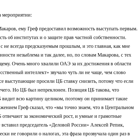
а мероприятии:
акаров, ему Греф предоставил возможность выступать первым.
сть об институтах и о защите прав частной собственности.
а с не всегда предсказуемым прошлым, и это главная, как мне
нности незыблема и так далее, но, по словам Макарова, с тех
дущему. Очень много хвалили ОАЭ за их достижения в области
сственный интеллект» звучало чуть ли не чаще, чем слово
все выступающие просили ЦБ ставку снизить, потому что если
нечего. Но ЦБ был непреклонен. Позиция ЦБ такова, что
ЦБ видит всю картину целиком, поэтому он принимает такие
жением Греф сказал, что «мы точно знаем, что в Центральном
 отвечают за экономический рост, и умные и грамотные
е вставил председатель «Деловой России» Алексей Репик,
ски не говорили о налогах, эта фраза прозвучала один раз в