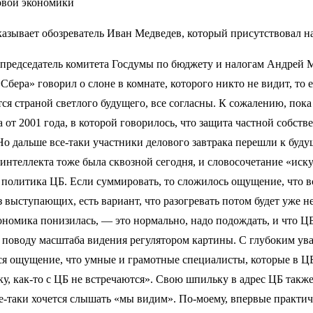
овой экономики
сказывает обозреватель Иван Медведев, который присутствовал н
 председатель комитета Госдумы по бюджету и налогам Андрей М
Сбера» говорил о слоне в комнате, которого никто не видит, то е
ется страной светлого будущего, все согласны. К сожалению, пок
от 2001 года, в которой говорилось, что защита частной собстве
. Но дальше все-таки участники делового завтрака перешли к бу
интеллекта тоже была сквозной сегодня, и словосочетание «иску
ки политика ЦБ. Если суммировать, то сложилось ощущение, что 
з выступающих, есть вариант, что разогревать потом будет уже 
экономика понизилась, — это нормально, надо подождать, и что 
о поводу масштаба видения регулятором картины. С глубоким ува
ся ощущение, что умные и грамотные специалисты, которые в ЦБ
у, как-то с ЦБ не встречаются». Свою шпильку в адрес ЦБ такж
се-таки хочется слышать «мы видим». По-моему, впервые практиче