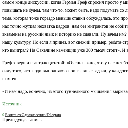
самом конце дискуссии, когда Герман Греф спросил просто у 
повышать не будем, там что-то, может быть, надо подумать со л
тема, которая тоже гораздо меньше ставки обсуждалась, это п
нас точно жуткая нехватка кадров, нам без мигрантов не обойт
экзамены на русский язык и историю не сдавали. Ну зачем им? 
нашу культуру. Но если я привез, вот свежий пример, ребята-с
кто выиграл? На Сахалине каменщик уже 300 тысяч стоит». И в
Греф завершил завтрак цитатой: «Очень важно, что у нас нет 
силу того, что люди выполняют свои главные задачи, у каждого
шахте».
«И нам надо, конечно, из этого туннельного мышления вырыва
Источник
0
Вконтакте
Одноклассники
Telegram
Предыдущая запись