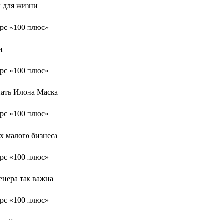
 для жизни
и
нать Илона Маска
х малого бизнеса
енера так важна