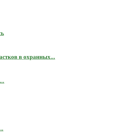
сь
стков в охранных...
..
..