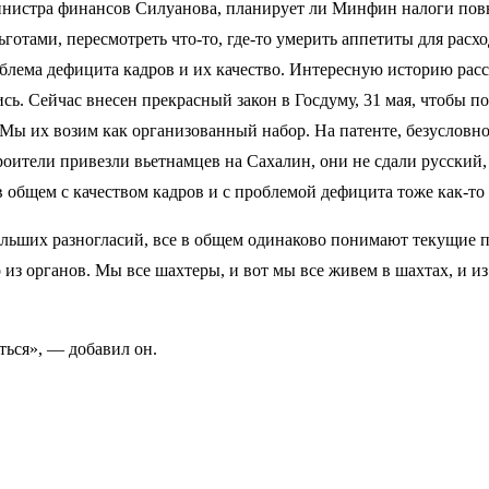
министра финансов Силуанова, планирует ли Минфин налоги повы
ьготами, пересмотреть что-то, где-то умерить аппетиты для расх
роблема дефицита кадров и их качество. Интересную историю ра
ись. Сейчас внесен прекрасный закон в Госдуму, 31 мая, чтобы п
Мы их возим как организованный набор. На патенте, безусловно,
троители привезли вьетнамцев на Сахалин, они не сдали русский,
 общем с качеством кадров и с проблемой дефицита тоже как-то
больших разногласий, все в общем одинаково понимают текущие п
 из органов. Мы все шахтеры, и вот мы все живем в шахтах, и и
ться», — добавил он.