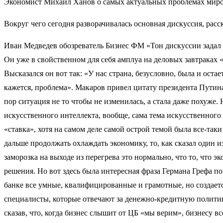
Экономист Михаил Ханов о самых актуальных проблемах мир
Вокруг чего сегодня разворачивалась основная дискуссия, рас
Иван Медведев обозреватель Бизнес ФМ «Тон дискуссии задал
Он уже в свойственном для себя амплуа на деловых завтраках «
Высказался он вот так: «У нас страна, безусловно, была и оста
кажется, проблема». Макаров привел цитату президента Путина 
пор ситуация не то чтобы не изменилась, а стала даже похуже
искусственного интеллекта, вообще, сама тема искусственного 
«ставка», хотя на самом деле самой острой темой была все-та
дальше продолжать охлаждать экономику, то, как сказал один и
заморозка на выходе из перегрева это нормально, что то, что 
решения. Но вот здесь была интересная фраза Германа Грефа п
банке все умные, квалифицированные и грамотные, но создает
специалисты, которые отвечают за денежно-кредитную политик
сказав, что, когда бизнес слышит от ЦБ «мы верим», бизнесу в