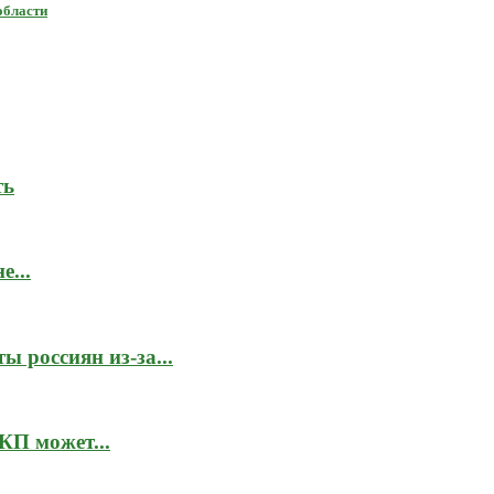
области
ть
...
 россиян из-за...
КП может...