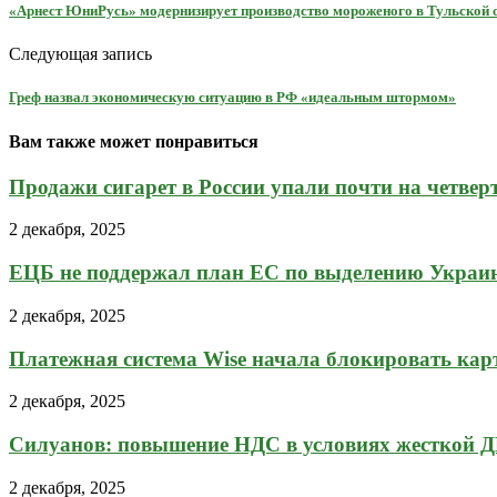
«Арнест ЮниРусь» модернизирует производство мороженого в Тульской 
Следующая запись
Греф назвал экономическую ситуацию в РФ «идеальным штормом»
Вам также может понравиться
Продажи сигарет в России упали почти на четвер
2 декабря, 2025
ЕЦБ не поддержал план ЕС по выделению Украине
2 декабря, 2025
Платежная система Wise начала блокировать карты
2 декабря, 2025
Силуанов: повышение НДС в условиях жесткой Д
2 декабря, 2025