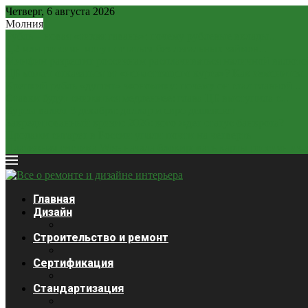
Четверг, 6 августа 2026
Молния
Рубль – новая «тихая гавань»: почему рублевые вклады...
2,2 млн россиян могут остаться без легальных займов...
Минфин разрешит россиянам расплачиваться наличной валюто
ЦБ может отказаться от «ненастоящего курса»? Как изменится..
Крепкий рубль «душит» экономику: почему он стал главной...
Ставки будут снижаться медленнее: глава ЦБ выступила с...
Курсы валют 3 декабря: доллар и евро дешевеют
Закредитованный кризис 2026: кого ждет статус банкрота?
Продажи сигарет в России упали почти на четверть
Платежная система Wise начала блокировать карты россиян из-за
Главная
Дизайн
Строительство и ремонт
Сертификация
Стандартизация