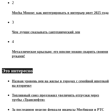
2
Mocha Mousse: как интегрировать в интерьер цвет 2025 года
3
Чем лучше смазывать сантехнический лен
4
Металлическое крыльцо: его вполне можно сварить своими
руками!
Это интересно
Назван уровень цен на жилье в городах с семейной ипотекой
на вторичку
Топливный союз предложил увеличить отгрузки через
трубы «Транснефти»
За последнюю неделю февраля индексы Мосбиржи и РТС