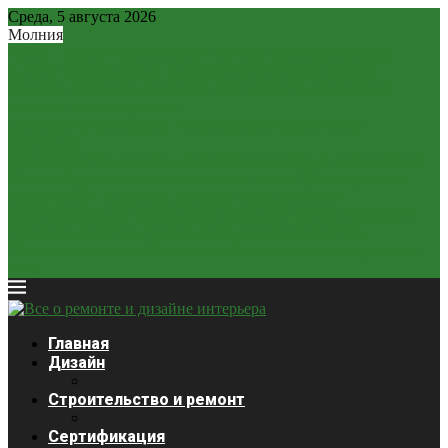
Среда, 5 августа 2026
Молния
Рубль – новая «тихая гавань»: почему рублевые вклады...
2,2 млн россиян могут остаться без легальных займов...
Минфин разрешит россиянам расплачиваться наличной
валютой: новые правила
ЦБ может отказаться от «ненастоящего курса»? Как
изменится...
Крепкий рубль «душит» экономику: почему он стал главной...
Ставки будут снижаться медленнее: глава ЦБ выступила с...
Курсы валют 3 декабря: доллар и евро дешевеют
Закредитованный кризис 2026: кого ждет статус банкрота?
Продажи сигарет в России упали почти на четверть
Платежная система Wise начала блокировать карты россиян
из-за...
Главная
Дизайн
Строительство и ремонт
Сертификация