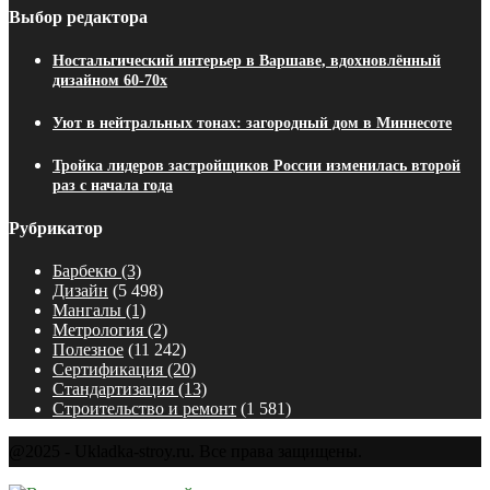
Выбор редактора
Ностальгический интерьер в Варшаве, вдохновлённый
дизайном 60-70х
Уют в нейтральных тонах: загородный дом в Миннесоте
Тройка лидеров застройщиков России изменилась второй
раз с начала года
Рубрикатор
Барбекю
(3)
Дизайн
(5 498)
Мангалы
(1)
Метрология
(2)
Полезное
(11 242)
Сертификация
(20)
Стандартизация
(13)
Строительство и ремонт
(1 581)
@2025 - Ukladka-stroy.ru. Все права защищены.