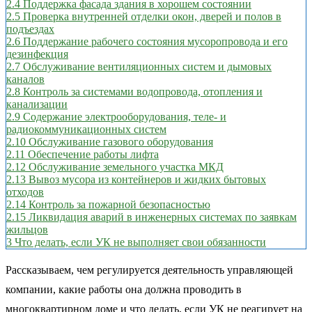
2.4
Поддержка фасада здания в хорошем состоянии
2.5
Проверка внутренней отделки окон, дверей и полов в
подъездах
2.6
Поддержание рабочего состояния мусоропровода и его
дезинфекция
2.7
Обслуживание вентиляционных систем и дымовых
каналов
2.8
Контроль за системами водопровода, отопления и
канализации
2.9
Содержание электрооборудования, теле- и
радиокоммуникационных систем
2.10
Обслуживание газового оборудования
2.11
Обеспечение работы лифта
2.12
Обслуживание земельного участка МКД
2.13
Вывоз мусора из контейнеров и жидких бытовых
отходов
2.14
Контроль за пожарной безопасностью
2.15
Ликвидация аварий в инженерных системах по заявкам
жильцов
3
Что делать, если УК не выполняет свои обязанности
Рассказываем, чем регулируется деятельность управляющей
компании, какие работы она должна проводить в
многоквартирном доме и что делать, если УК не реагирует на