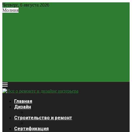
Четверг, 6 августа 2026
Молния
Рубль – новая «тихая гавань»: почему рублевые вклады...
2,2 млн россиян могут остаться без легальных займов...
Минфин разрешит россиянам расплачиваться наличной
валютой: новые правила
ЦБ может отказаться от «ненастоящего курса»? Как
изменится...
Крепкий рубль «душит» экономику: почему он стал главной...
Ставки будут снижаться медленнее: глава ЦБ выступила с...
Курсы валют 3 декабря: доллар и евро дешевеют
Закредитованный кризис 2026: кого ждет статус банкрота?
Продажи сигарет в России упали почти на четверть
Платежная система Wise начала блокировать карты россиян
из-за...
Главная
Дизайн
Строительство и ремонт
Сертификация