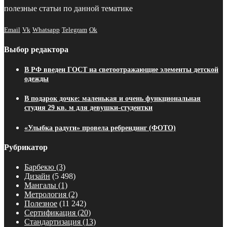
полезные статьи по данной тематике
Email
Vk
Whatsapp
Telegram
Ok
Выбор редактора
В РФ введен ГОСТ на светоотражающие элементы детской
одежды
В подарок дочке: маленькая и очень функциональная
студия 29 кв. м для девушки-студентки
«Улыбка радуги» провела ребрендинг (ФОТО)
Рубрикатор
Барбекю
(3)
Дизайн
(5 498)
Мангалы
(1)
Метрология
(2)
Полезное
(11 242)
Сертификация
(20)
Стандартизация
(13)