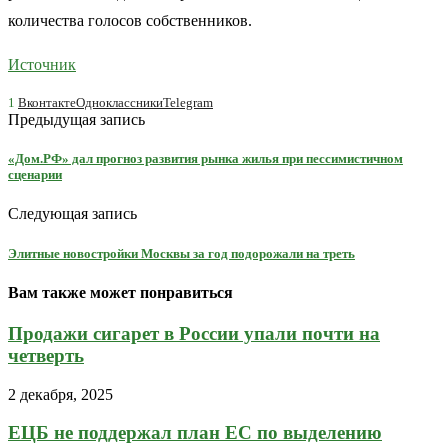
количества голосов собственников.
Источник
1
Вконтакте
Одноклассники
Telegram
Предыдущая запись
«Дом.РФ» дал прогноз развития рынка жилья при пессимистичном
сценарии
Следующая запись
Элитные новостройки Москвы за год подорожали на треть
Вам также может понравиться
Продажи сигарет в России упали почти на
четверть
2 декабря, 2025
ЕЦБ не поддержал план ЕС по выделению