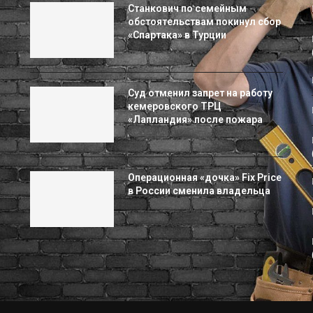
Станкович по семейным
обстоятельствам покинул сбор
«Спартака» в Турции
Суд отменил запрет на работу
кемеровского ТРЦ
«Лапландия» после пожара
Операционная «дочка» Fix Price
в России сменила владельца