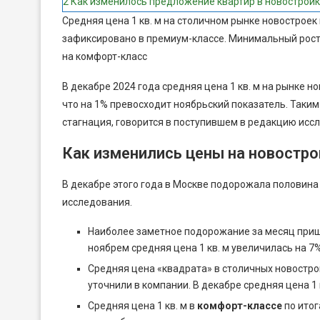
2
Как изменилось предложение квартир в новострой
Средняя цена 1 кв. м на столичном рынке новострое
зафиксировано в премиум-классе. Минимальный рост 
на комфорт-класс
В декабре 2024 года средняя цена 1 кв. м на рынке н
что на 1% превосходит ноябрьский показатель. Таки
стагнация, говорится в поступившем в редакцию исс
Как изменились цены на новостро
В декабре этого года в Москве подорожала половина
исследования.
Наиболее заметное подорожание за месяц при
ноябрем средняя цена 1 кв. м увеличилась на 7%
Средняя цена «квадрата» в столичных новостр
уточнили в компании. В декабре средняя цена 1 к
Средняя цена 1 кв. м в
комфорт-классе
по итог