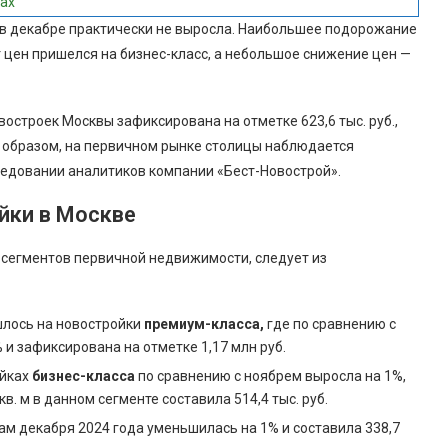
ках
к в декабре практически не выросла. Наибольшее подорожание
цен пришелся на бизнес-класс, а небольшое снижение цен —
овостроек Москвы зафиксирована на отметке 623,6 тыс. руб.,
м образом, на первичном рынке столицы наблюдается
ледовании аналитиков компании «Бест-Новострой».
йки в Москве
 сегментов первичной недвижимости, следует из
шлось на новостройки
премиум-класса,
где по сравнению с
 и зафиксирована на отметке 1,17 млн руб.
ойках
бизнес-класса
по сравнению с ноябрем выросла на 1%,
в. м в данном сегменте составила 514,4 тыс. руб.
ам декабря 2024 года уменьшилась на 1% и составила 338,7