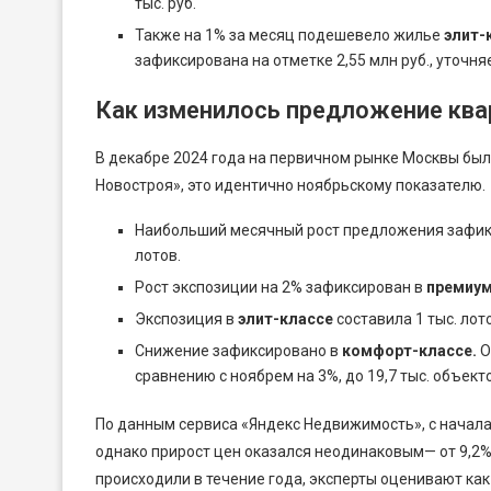
тыс. руб.
Также на 1% за месяц подешевело жилье
элит-
зафиксирована на отметке 2,55 млн руб., уточня
Как изменилось предложение ква
В декабре 2024 года на первичном рынке Москвы было
Новостроя», это идентично ноябрьскому показателю.
Наибольший месячный рост предложения зафик
лотов.
Рост экспозиции на 2% зафиксирован в
премиум
Экспозиция в
элит-классе
составила 1 тыс. лот
Снижение зафиксировано в
комфорт-классе.
О
сравнению с ноябрем на 3%, до 19,7 тыс. объект
По данным сервиса «Яндекс Недвижимость», с начала
однако прирост цен оказался неодинаковым— от 9,2% 
происходили в течение года, эксперты оценивают как