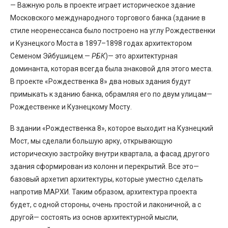
— Важную роль в проекте играет историческое здание
Московского международного торгового банка (здание в
стиле неоренессанса было построено на углу Рождественки
и Кузнецкого Моста в 1897–1898 годах архитектором
Семеном Эйбушицем.—
РБК
)— это архитектурная
доминанта, которая всегда была знаковой для этого места.
В проекте «Рождественка 8» два новых здания будут
примыкать к зданию банка, обрамляя его по двум улицам—
Рождественке и Кузнецкому Мосту.
В здании «Рождественка 8», которое выходит на Кузнецкий
Мост, мы сделали большую арку, открывающую
историческую застройку внутри квартала, а фасад другого
здания сформирован из колонн и перекрытий. Все это—
базовый архетип архитектуры, которые уместно сделать
напротив МАРХИ. Таким образом, архитектура проекта
будет, с одной стороны, очень простой и лаконичной, а с
другой— состоять из основ архитектурной мысли,