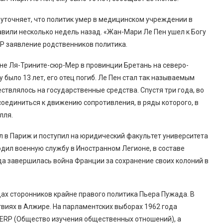
х уточняет, что политик умер в медицинском учреждении в
авили несколько недель назад. «Жан-Мари Ле Пен ушел к Богу
FP заявление родственников политика.
не Ля-Трините-сюр-Мер в провинции Бретань на северо-
 было 13 лет, его отец погиб. Ле Пен стал так называемым
твлялось на государственные средства. Спустя три года, во
оединиться к движению сопротивления, в ряды которого, в
лля.
л в Париж и поступил на юридический факультет университета
одил военную службу в Иностранном Легионе, в составе
гда завершилась война Франции за сохранение своих колоний в
дах сторонников крайне правого политика Пьера Пужада. В
твиях в Алжире. На парламентских выборах 1962 года
SERP (Общество изучения общественных отношений), а