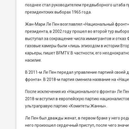
позднее стал руководителем предвыборного штаба п
президентских выборах 1965 года.
Жан-Мари Ле Пен возглавлял «Национальный фронт» с 
президента, в 2002 году прошел во второй тур выборо
выступал за сокращение числа иммигрантов и отказ Ф
газовые камеры были «лишь эпизодом в истории Втор
карьеры, пишет BFMTV. В частности, его неоднократн
насилие.
В 2011-м Ле Пен передал управление партией своей д
фронта». В 2018-м партия сменила название на «Нац
После исключения из «Национального фронта» Ле Пен
2018-м вступил в европейскую партию националистов
ультраправую партию «Комитеты Жанны».
Ле Пен был дважды женат, в первом браке у него родил
него произошел сердечный приступ, после чего знач