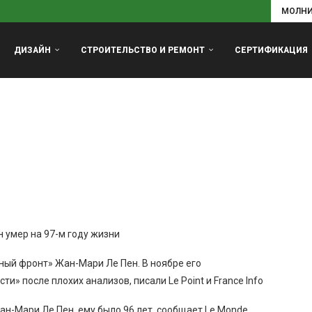
МОЛН
ДИЗАЙН
СТРОИТЕЛЬСТВО И РЕМОНТ
СЕРТИФИКАЦИЯ
 умер на 97-м году жизни
ный фронт» Жан-Мари Ле Пен. В ноябре его
» после плохих анализов, писали Le Point и France Info
-Мари Ле Пен, ему было 96 лет, сообщает Le Monde.