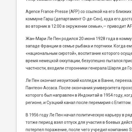
Agence France-Presse (AFP) со ссылкой на его близки
коммуне Гарш (департамент О-де-Сен), куда его дост
во вторник в 12:00 в окружении семьи»,— приводит A
Жан-Мари Ле Пен родился 20 июня 1928 года в комму
западе Франции в семье рыбака и портнихи. Когда ему
«национальным сиротой», воспитание которого осущес
время немецкой оккупации, безуспешно пытался прис
частности, входили сторонники генерала Шарля де Го
Ле Пен окончил иезуитский колледж в Ванне, перееха
Пантеон-Ассаса. После окончания университета прох
которого был направлен в Индокитай в 1954 году, ко
регионе, и Суэцкий канал после перемирия с Египтом.
В 1956 году Ле Пен начал политическую карьеру в ря
тотже период взял отпуск для участия в боевых дейс
потерпел поражение, после чего учредил компанию 