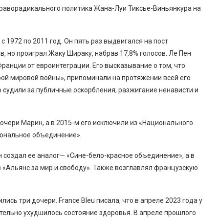
раворадикального политика Жана-Луи Тиксье-Виньянкура на
1972 по 2011 год. Он пять раз выдвигался на пост
в, но проиграл Жаку Шираку, набрав 17,8% голосов. Ле Пен
ранции от евроинтеграции. Его высказывание о том, что
ой мировой войны», припоминали на протяжении всей его
о судили за публичные оскорбления, разжигание ненависти и
очери Марин, а в 2015-м его исключили из «Национального
иональное объединение».
 создал ее аналог— «Сине-бело-красное объединение», а в
 «Альянс за мир и свободу». Также возглавлял французскую
ись три дочери. France Bleu писала, что в апреле 2023 года у
ительно ухудшилось состояние здоровья. В апреле прошлого