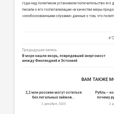
года над политиком установили попечительство его доч
писали о его госпитализации «в качестве меры пред
«необоснованными слухами» данные о том, что полити
0
Предыдущая запись
В море нашли якорь, повредивший энергомост
между Финляндией и Эстонией
ВАМ ТАКЖЕ 
2,2 млн россиян могут остаться
Рубль – но
без легальных займов...
почему р
2 декабря, 2025
2 