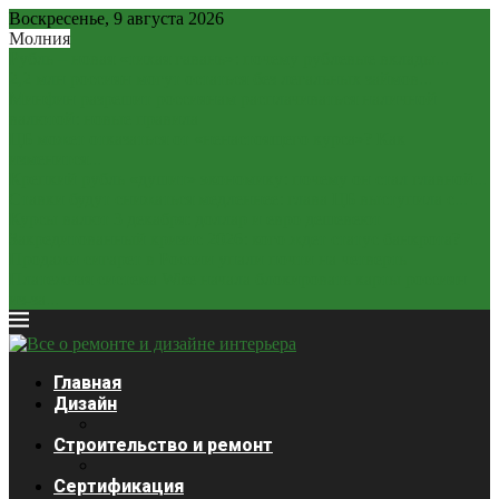
Воскресенье, 9 августа 2026
Молния
Рубль – новая «тихая гавань»: почему рублевые вклады...
2,2 млн россиян могут остаться без легальных займов...
Минфин разрешит россиянам расплачиваться наличной
валютой: новые правила
ЦБ может отказаться от «ненастоящего курса»? Как
изменится...
Крепкий рубль «душит» экономику: почему он стал главной...
Ставки будут снижаться медленнее: глава ЦБ выступила с...
Курсы валют 3 декабря: доллар и евро дешевеют
Закредитованный кризис 2026: кого ждет статус банкрота?
Продажи сигарет в России упали почти на четверть
Платежная система Wise начала блокировать карты россиян
из-за...
Главная
Дизайн
Строительство и ремонт
Сертификация