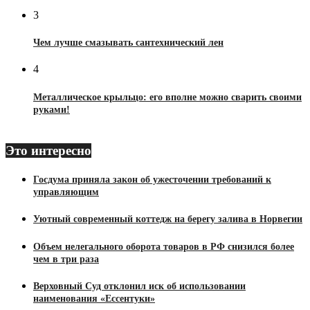
3
Чем лучше смазывать сантехнический лен
4
Металлическое крыльцо: его вполне можно сварить своими
руками!
Это интересно
Госдума приняла закон об ужесточении требований к
управляющим
Уютный современный коттедж на берегу залива в Норвегии
Объем нелегального оборота товаров в РФ снизился более
чем в три раза
Верховный Суд отклонил иск об использовании
наименования «Ессентуки»